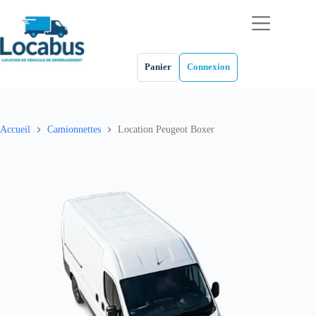
Passer
au
contenu
Panier
Connexion
Accueil
Camionnettes
Location Peugeot Boxer